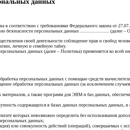
сональных данных
а в соответствии с требованиями Федерального закона от 27.0
ению безопасности персональных данных ………………. (далее – О
ествления своей деятельности соблюдение прав и свобод челов
жизни, личную и семейную тайну.
ерсональных данных (далее – Политика) применяется ко всей и
обработка персональных данных с помощью средств вычислител
ение обработки персональных данных (за исключением случаев,
материалов, а также программ для ЭВМ и баз данных, обеспечи
пность содержащихся в базах данных персональных данных, и
ультате которых невозможно определить без использования доп
персональных данных;
ция) или совокупность действий (операций), совершаемых с ис